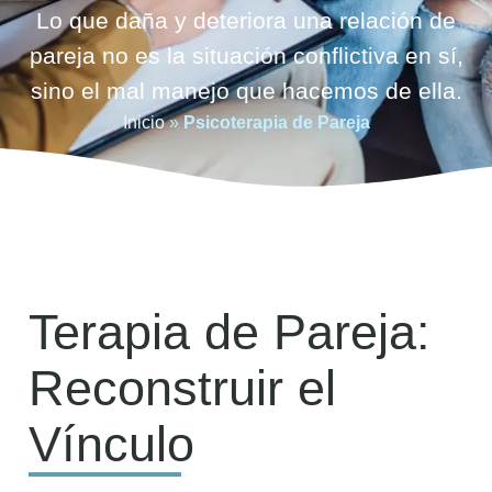
Lo que daña y deteriora una relación de
pareja no es la situación conflictiva en sí,
sino el mal manejo que hacemos de ella.
Inicio
»
Psicoterapia de Pareja
Terapia de Pareja:
Reconstruir el
Vínculo