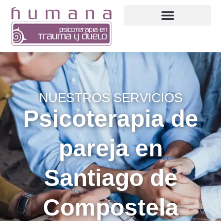
NUESTROS SERVICIOS
Psicoterapia de
pareja en
Santiago de
Compostela