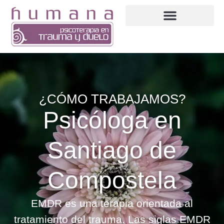
¿CÓMO TRABAJAMOS?
Psicóloga en
Santiago de
Compostela
EMDR es una terapia orientada al
tratamiento del trauma. Las siglas EMDR