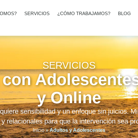
SOMOS?
SERVICIOS
¿CÓMO TRABAJAMOS?
BLOG
SERVICIOS
 con Adolescente
y Online
iere sensibilidad y un enfoque sin juicios. Mi
y relacionales para que la intervención sea pr
Inicio
»
Adultos y Adolescentes