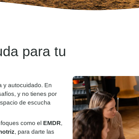
da para tu
a y autocuidado. En
fíos, y no tienes por
espacio de escucha
enfoques como el
EMDR
,
otriz
, para darte las